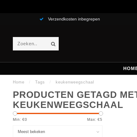
Verzendkosten inbegrepen
HOM
Home
/
Tags
/
keukenweegschaal
PRODUCTEN GETAGD ME
KEUKENWEEGSCHAAL
Min: €
0
Max: €
5