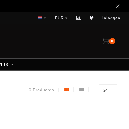
14 dagen bedenktijd
EUR
Inloggen
0
N IK
0 Producten