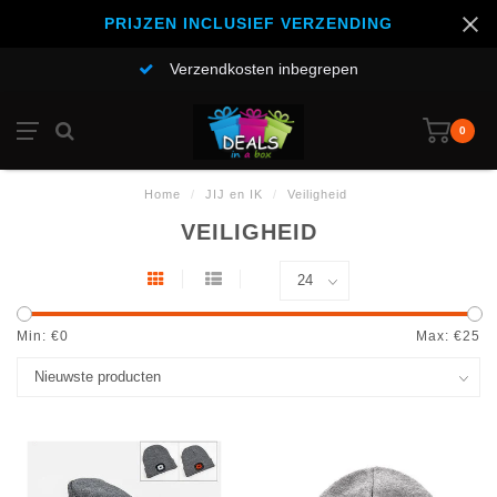
PRIJZEN INCLUSIEF VERZENDING
Verzendkosten inbegrepen
0
Home
/
JIJ en IK
/
Veiligheid
VEILIGHEID
Min: €
0
Max: €
25