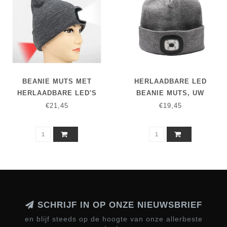
BEANIE MUTS MET
HERLAADBARE LED
HERLAADBARE LED'S
BEANIE MUTS, UW
VOOR- EN ACHTERAAN.
GARANTIE VOOR
€21,45
€19,45
VEILIGHEID VOOROP !
VEILIGHEID EN COMFORT
SCHRIJF IN OP ONZE NIEUWSBRIEF
en blijf steeds op de hoogte van onze allerbeste