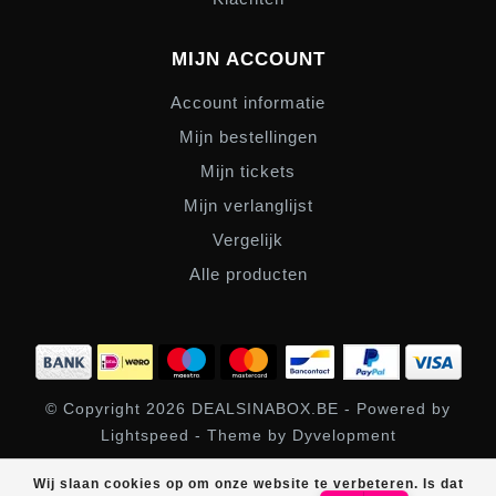
MIJN ACCOUNT
Account informatie
Mijn bestellingen
Mijn tickets
Mijn verlanglijst
Vergelijk
Alle producten
© Copyright 2026 DEALSINABOX.BE - Powered by
Lightspeed
- Theme by
Dyvelopment
SHOPBOX
scores a
/
out of
klantbeoordelingen at
Wij slaan cookies op om onze website te verbeteren. Is dat