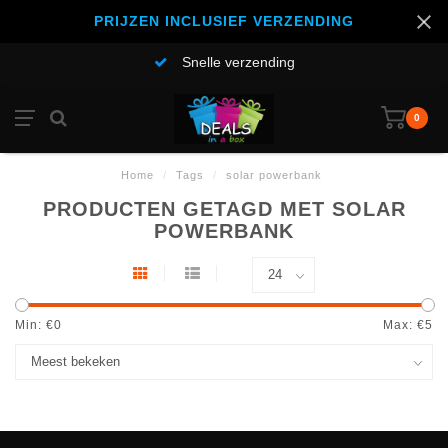
PRIJZEN INCLUSIEF VERZENDING
Snelle verzending
0
Home
/
Tags
/
solar powerbank
PRODUCTEN GETAGD MET SOLAR
POWERBANK
Min: €
0
Max: €
5