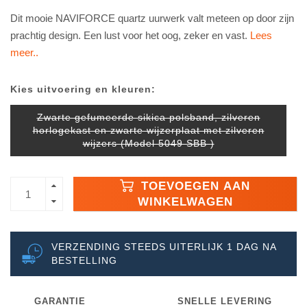
Dit mooie NAVIFORCE quartz uurwerk valt meteen op door zijn
prachtig design. Een lust voor het oog, zeker en vast.
Lees
meer..
Kies uitvoering en kleuren:
Zwarte gefumeerde sikica polsband, zilveren
horlogekast en zwarte wijzerplaat met zilveren
wijzers (Model 5049 SBB )
TOEVOEGEN AAN
WINKELWAGEN
VERZENDING STEEDS UITERLIJK 1 DAG NA
BESTELLING
GARANTIE
SNELLE LEVERING