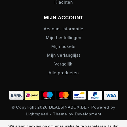
Klachten
MIJN ACCOUNT
Account informatie
Mijn bestellingen
Mijn tickets
Mijn verlanglijst
Vergelijk
Alle producten
© Copyright 2026 DEALSINABOX.BE - Powered by
Lightspeed
- Theme by
Dyvelopment
SHOPBOX
scores a
/
out of
klantbeoordelingen at
Wij slaan cookies op om onze website te verbeteren. Is dat