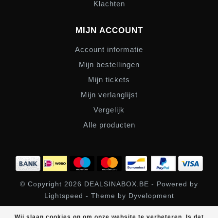
Klachten
MIJN ACCOUNT
Account informatie
Mijn bestellingen
Mijn tickets
Mijn verlanglijst
Vergelijk
Alle producten
© Copyright 2026 DEALSINABOX.BE - Powered by
Lightspeed
- Theme by
Dyvelopment
SHOPBOX
scores a
/
out of
klantbeoordelingen at
Wij slaan cookies op om onze website te verbeteren. Is dat