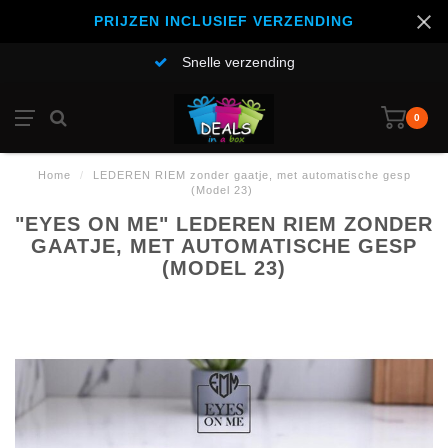
PRIJZEN INCLUSIEF VERZENDING
Snelle verzending
0
Home
/
LEDEREN RIEM zonder gaatje, met automatische gesp
(Model 23)
"EYES ON ME" LEDEREN RIEM ZONDER
GAATJE, MET AUTOMATISCHE GESP
(MODEL 23)