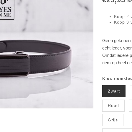
Inc
Koop 2 
Koop 3 
Geen geknoei me
echt leder, voo
Omdat iedere p
riem op heel e
Kies riemkleu
Zwart
Rood
Grijs