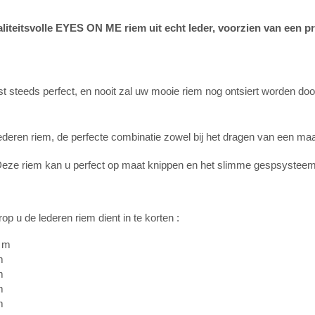
liteitsvolle EYES ON ME riem uit echt leder, voorzien van een
 steeds perfect, en nooit zal uw mooie riem nog ontsiert worden door d
lederen riem, de perfecte combinatie zowel bij het dragen van een maatpa
. Deze riem kan u perfect op maat knippen en het slimme gespsystee
p u de lederen riem dient in te korten :
 cm
m
m
m
m