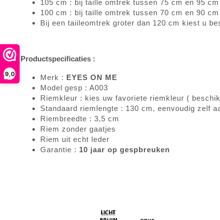
105 cm : bij taille omtrek tussen 75 cm en 95 cm
100 cm : bij taille omtrek tussen 70 cm en 90 
Bij een taiileomtrek groter dan 120 cm kiest u be
Productspecificaties :
9,0
Merk :
EYES ON ME
Model gesp : A003
Riemkleur : kies uw favoriete riemkleur ( beschik
Standaard riemlengte : 130 cm, eenvoudig zelf a
Riembreedte : 3,5 cm
Riem zonder gaatjes
Riem uit echt leder
Garantie :
10 jaar op gespbreuken