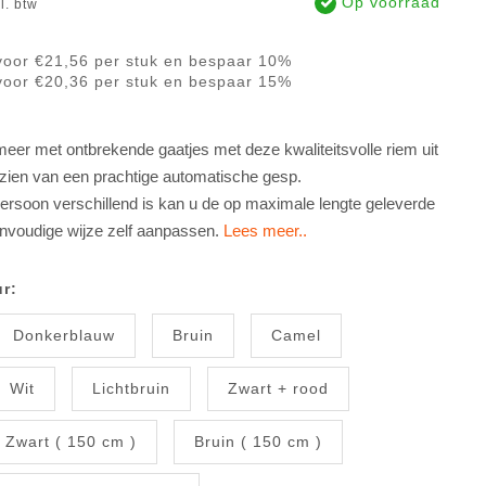
Op voorraad
l. btw
voor €21,56 per stuk en bespaar 10%
voor €20,36 per stuk en bespaar 15%
er met ontbrekende gaatjes met deze kwaliteitsvolle riem uit
rzien van een prachtige automatische gesp.
ersoon verschillend is kan u de op maximale lengte geleverde
envoudige wijze zelf aanpassen.
Lees meer..
r:
Donkerblauw
Bruin
Camel
Wit
Lichtbruin
Zwart + rood
Zwart ( 150 cm )
Bruin ( 150 cm )