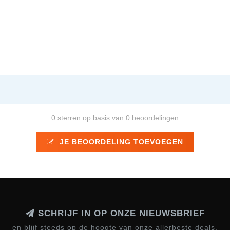
0 sterren op basis van 0 beoordelingen
JE BEOORDELING TOEVOEGEN
SCHRIJF IN OP ONZE NIEUWSBRIEF
en blijf steeds op de hoogte van onze allerbeste deals.