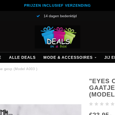
PRIJZEN INCLUSIEF VERZENDING
14 dagen bedenktijd
E
ALLE DEALS
MODE & ACCESSOIRES
JIJ E
e gesp (Model A003 )
"EYES 
GAATJE
(MODEL 
€23,95