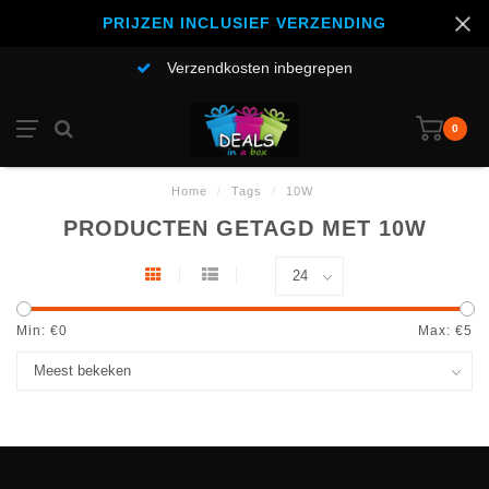
PRIJZEN INCLUSIEF VERZENDING
Verzendkosten inbegrepen
0
Home
/
Tags
/
10W
PRODUCTEN GETAGD MET 10W
Min: €
0
Max: €
5