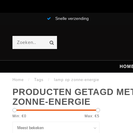
Snelle verzending
HOM
Home
/
Tags
/
lamp op zonne-energie
PRODUCTEN GETAGD MET
ZONNE-ENERGIE
Min: €
0
Max: €
5