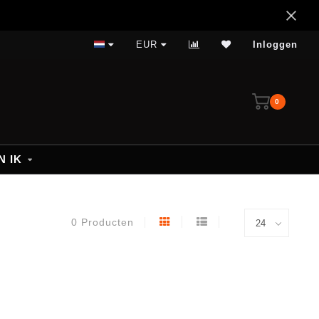
EUR
Inloggen
0
N IK
0 Producten