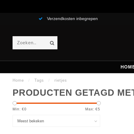
Verzendkosten inbegrepen
HOM
Home
/
Tags
/
rietjes
PRODUCTEN GETAGD MET
Min: €
0
Max: €
5