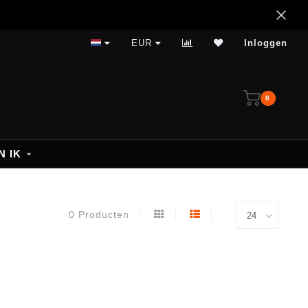
14 dagen bedenktijd
EUR
Inloggen
0
N IK
0 Producten