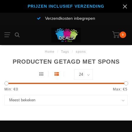
PRIJZEN INCLUSIEF VERZENDING
Verzendkosten inbegrepen
0
Home
/
Tags
/
spons
PRODUCTEN GETAGD MET SPONS
Min: €
0
Max: €
5