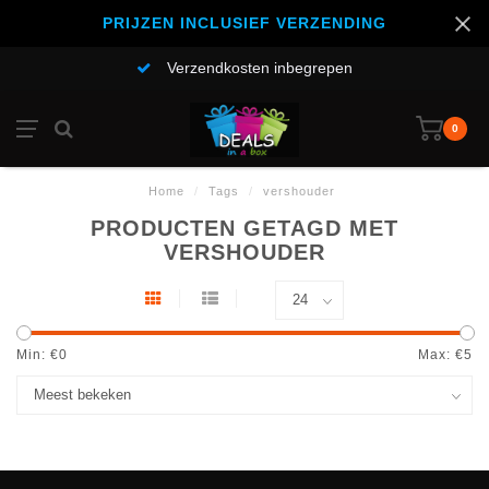
PRIJZEN INCLUSIEF VERZENDING
Verzendkosten inbegrepen
0
Home
/
Tags
/
vershouder
PRODUCTEN GETAGD MET
VERSHOUDER
Min: €
0
Max: €
5