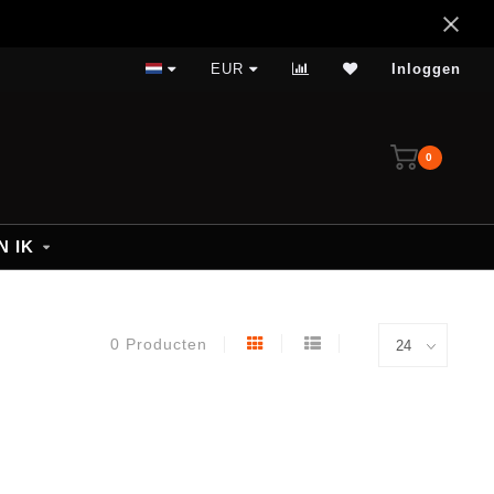
14 dagen bedenktijd
EUR
Inloggen
0
N IK
0 Producten