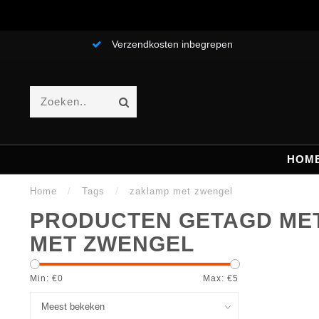
Verzendkosten inbegrepen
HOM
Home
/
Tags
/
zaklamp met zwengel
PRODUCTEN GETAGD ME
MET ZWENGEL
Min: €
0
Max: €
5